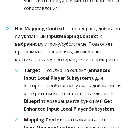
учитывать при удалении этого контекста
сопоставления.
Has Mapping Context
— проверяет, добавлен
ли указанный
InputMappingContext
к
выбранному игроку/субсистеме. Позволяет
программно определить, активен ли
контекст, а также возвращает его приоритет.
Target
— ссылка на объект (
Enhanced
Input Local Player Subsystem
), для
которого необходимо узнать добавлен ли
конкретный контекст сопоставления. В
Blueprint
возвращается функцией
Get
Enhanced Input Local Player Subsystem
.
Mapping Context
— ссылка на ассет
InputMappingContext
, наличие которого