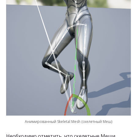
Анимированный Skeletal Mesh (скелетный Меш)
Необходимо отметить, что скелетные Меши