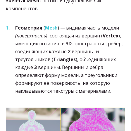
Skeletal Mesh
состоит из двух ключевых
компонентов:
Геометрия
(
Mesh
) — видимая часть модели
(поверхность)
, состоящая из вершин (
Vertex
),
имеющих позицию в
3D
-пространстве, рёбер,
соединяющих каждые
2
вершины, и
треугольников (
Triangles
), объединяющих
каждые
3
вершины. Вершины и рёбра
определяют форму модели, а треугольники
формируют её поверхность, на которую
накладываются текстуры с материалами.