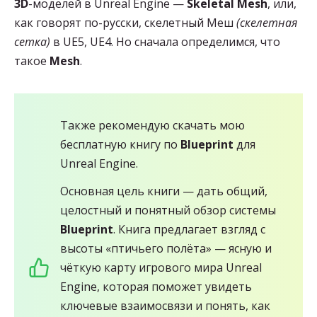
3D
-моделей в Unreal Engine —
Skeletal Mesh
, или,
как говорят по-русски, скелетный Меш
(скелетная
сетка)
в UE5, UE4. Но сначала определимся, что
такое
Mesh
.
Также рекомендую скачать мою
бесплатную книгу по
Blueprint
для
Unreal Engine.
Основная цель книги — дать общий,
целостный и понятный обзор системы
Blueprint
. Книга предлагает взгляд с
высоты «птичьего полёта» — ясную и
чёткую карту игрового мира Unreal
Engine, которая поможет увидеть
ключевые взаимосвязи и понять, как