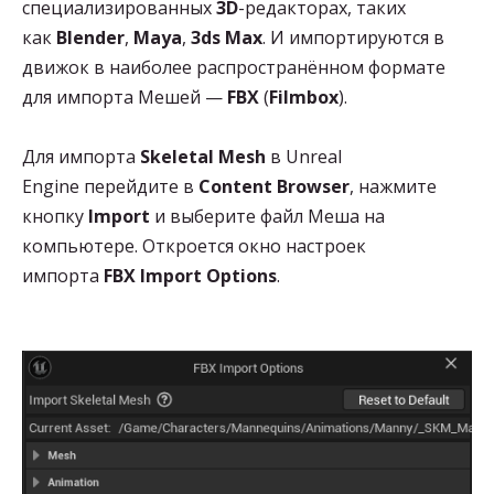
специализированных
3D
-редакторах, таких
как
Blender
,
Maya
,
3ds Max
. И импортируются в
движок в наиболее распространённом формате
для импорта Мешей —
FBX
(
Filmbox
).
Для импорта
Skeletal Mesh
в Unreal
Engine перейдите в
Content Browser
, нажмите
кнопку
Import
и выберите файл Меша на
компьютере. Откроется окно настроек
импорта
FBX Import Options
.