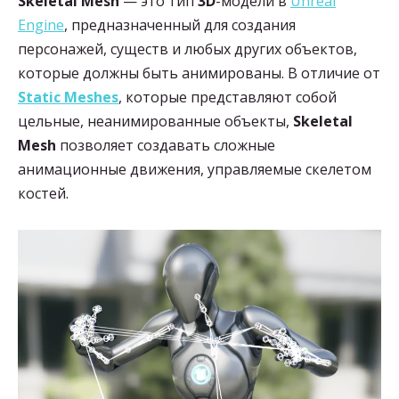
Skeletal Mesh
— это тип
3D
-модели в
Unreal
Engine
, предназначенный для создания
персонажей, существ и любых других объектов,
которые должны быть анимированы. В отличие от
Static Meshes
, которые представляют собой
цельные, неанимированные объекты,
Skeletal
Mesh
позволяет создавать сложные
анимационные движения, управляемые скелетом
костей.