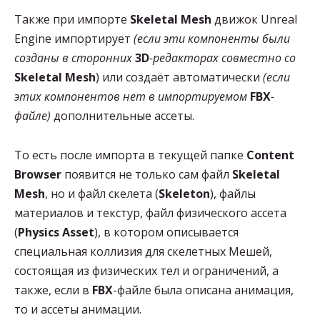
Также при импорте
Skeletal Mesh
движок Unreal
Engine импортирует
(если эти компоненты были
созданы в сторонних
3D
-редакторах совместно со
Skeletal Mesh
) или создаёт автоматически
(если
этих компонентов нет в импортируемом
FBX
-
файле)
дополнительные ассеты.
То есть после импорта в текущей папке
Content
Browser
появится не только сам файл
Skeletal
Mesh
, но и файл скелета (
Skeleton
), файлы
материалов и текстур, файл физического ассета
(
Physics Asset
), в котором описывается
специальная коллизия для скелетных Мешей,
состоящая из физических тел и ограничений, а
также, если в
FBX
-файле была описана анимация,
то и ассеты анимации.