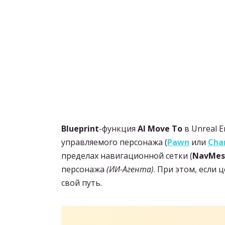
Blueprint
-функция
AI Move To
в Unreal E
управляемого персонажа (
Pawn
или
Cha
пределах навигационной сетки (
NavMes
персонажа
(ИИ-Агента)
. При этом, если
свой путь.