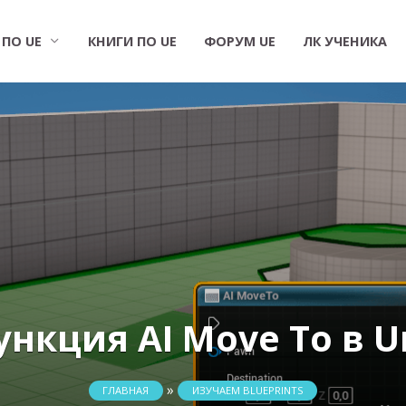
 ПО UE
КНИГИ ПО UE
ФОРУМ UE
ЛК УЧЕНИКА
ункция AI Move To в U
»
ГЛАВНАЯ
ИЗУЧАЕМ BLUEPRINTS