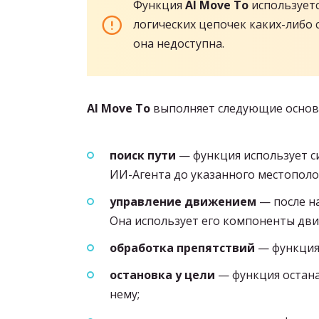
Функция
AI Move To
используетс
логических цепочек каких-либо
она недоступна.
AI Move To
выполняет следующие основ
поиск пути
— функция использует с
ИИ-Агента до указанного местополо
управление движением
— после на
Она использует его компоненты дви
обработка препятствий
— функция 
остановка у цели
— функция остана
нему;