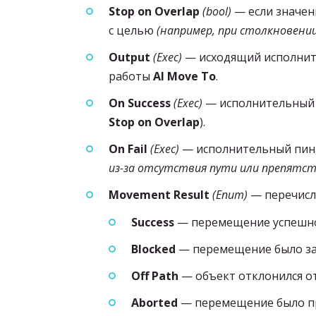
Stop on Overlap
(bool)
— если значен
с целью
(например, при столкновении
Output
(Exec)
— исходящий исполните
работы
AI Move To
.
On Success
(Exec)
— исполнительный п
Stop on Overlap
).
On Fail
(Exec)
— исполнительный пин,
из-за отсутствия пути или препятст
Movement Result
(Enum)
— перечисл
Success
— перемещение успешно
Blocked
— перемещение было заб
Off Path
— объект отклонился о
Aborted
— перемещение было пр