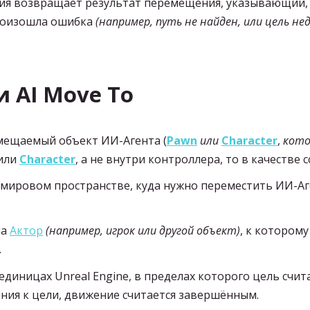
я возвращает результат перемещения, указывающий, 
произошла ошибка
(например, путь не найден, или цель н
 AI Move To
мещаемый объект ИИ-Агента (
Pawn
или
Character
,
кото
или
Character
, а не внутри контроллера, то в качестве 
ировом пространстве, куда нужно переместить ИИ-Аге
на
Актор
(например, игрок или другой объект)
, к которому
.
единицах Unreal Engine, в пределах которого цель счит
яния к цели, движение считается завершённым.