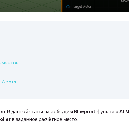
лементов
-Агента
он. В данной статье мы обсудим
Blueprint
-функцию
AI 
oller
в заданное расчётное место.