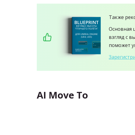
Также рек
Основная 
взгляд с в
поможет ув
Зарегистри
AI Move To