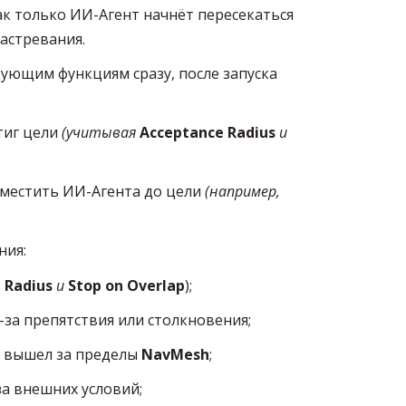
как только ИИ-Агент начнёт пересекаться
застревания.
ующим функциям сразу, после запуска
тиг цели
(учитывая
Acceptance Radius
и
местить ИИ-Агента до цели
(например,
ния:
 Radius
и
Stop on Overlap
);
за препятствия или столкновения;
и вышел за пределы
NavMesh
;
а внешних условий;