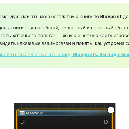
омендую скачать мою бесплатную книгу по
Blueprint
для
цель книги — дать общий, целостный и понятный обзор
ысоты «птичьего полёта» — ясную и чёткую карту игрово
идеть ключевые взаимосвязи и понять, как устроена с
роваться в ЛК и скачать книгу [
Blueprints. Взгляд с 