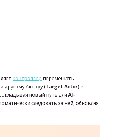
вляет
контроллер
перемещать
ли другому Актору (
Target Actor
) в
прокладывая новый путь для
AI
-
томатически следовать за ней, обновляя