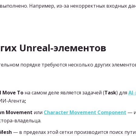
выполнено. Например, из-за некорректных входных д
гих Unreal-элементов
тельном порядке требуются несколько других элемент
I Move To
на самом деле является задачей (
Task
) для
AI
ИИ-Агента
;
awn Movement
или
Character Movement Component
— и
тора-владельца.
Mesh
— в пределах этой сетки производится поиск пути