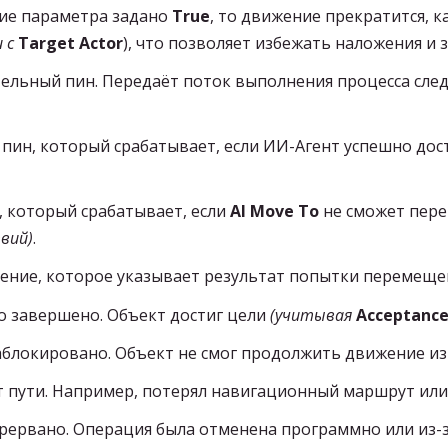
ие параметра задано
True
, то движение прекратится, 
 с
Target Actor
), что позволяет избежать наложения и 
льный пин. Передаёт поток выполнения процесса след
ин, который срабатывает, если ИИ-Агент успешно дос
 который срабатывает, если
AI Move To
не сможет пере
вий)
.
ение, которое указывает результат попытки перемеще
 завершено. Объект достиг цели
(учитывая
Acceptance
локировано. Объект не смог продолжить движение из-
т пути. Например, потерял навигационный маршрут ил
ервано. Операция была отменена программно или из-з