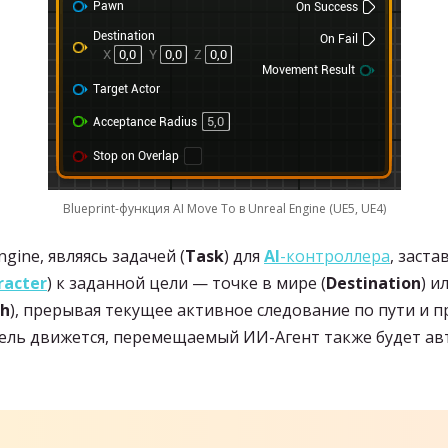
Blueprint-функция AI Move To в Unreal Engine (UE5, UE4)
ngine, являясь задачей (
Task
) для
AI
-контроллера
, заста
racter
) к заданной цели — точке в мире (
Destination
) и
h
), прерывая текущее активное следование по пути и 
 цель движется, перемещаемый ИИ-Агент также будет ав