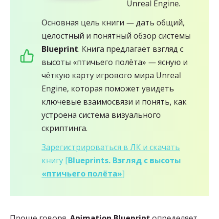
Unreal Engine.
Основная цель книги — дать общий,
целостный и понятный обзор системы
Blueprint
. Книга предлагает взгляд с
высоты «птичьего полёта» — ясную и
чёткую карту игрового мира Unreal
Engine, которая поможет увидеть
ключевые взаимосвязи и понять, как
устроена система визуального
скриптинга.
Зарегистрироваться в ЛК и скачать
книгу [
Blueprints. Взгляд с высоты
«птичьего полёта»
]
Проще говоря,
Animation Blueprint
определяет,