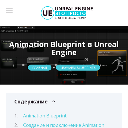
Перейти
к
содержанию
Animation Blueprint в Unreal
Engine
»
ГЛАВНАЯ
ИЗУЧАЕМ BLUEPRINTS
Содержание
Animation Blueprint
Создание и подключение Animation