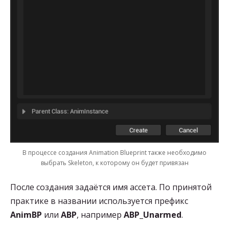
В процессе создания Animation Blueprint также необходимо
выбрать Skeleton, к которому он будет привязан
После создания задаётся имя ассета. По принятой
практике в названии используется префикс
AnimBP
или
ABP
, например
ABP_Unarmed
.