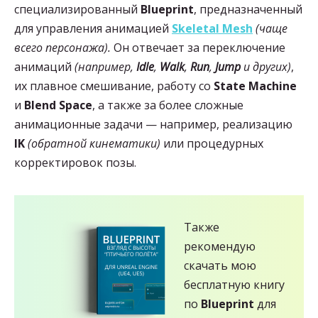
специализированный
Blueprint
, предназначенный
для управления анимацией
Skeletal Mesh
(чаще
всего персонажа).
Он отвечает за переключение
анимаций
(например,
Idle
,
Walk
,
Run
,
Jump
и других)
,
их плавное смешивание, работу со
State Machine
и
Blend Space
, а также за более сложные
анимационные задачи — например, реализацию
IK
(обратной кинематики)
или процедурных
корректировок позы.
Также
рекомендую
скачать мою
бесплатную книгу
по
Blueprint
для