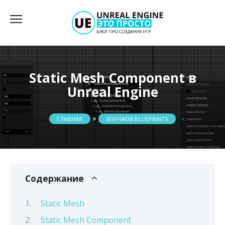
Перейти
к
содержанию
Static Mesh Component в
Unreal Engine
»
ГЛАВНАЯ
ИЗУЧАЕМ BLUEPRINTS
Содержание
Static Mesh
Static Mesh Component