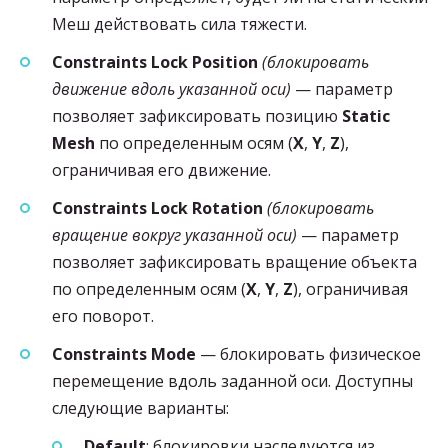
Меш действовать сила тяжести.
Constraints Lock Position
(блокировать
движение вдоль указанной оси)
— параметр
позволяет зафиксировать позицию
Static
Mesh
по определенным осям (
X
,
Y
,
Z
),
ограничивая его движение.
Constraints Lock Rotation
(блокировать
вращение вокруг указанной оси)
— параметр
позволяет зафиксировать вращение объекта
по определенным осям (
X
,
Y
,
Z
), ограничивая
его поворот.
Constraints Mode
— блокировать физическое
перемещение вдоль заданной оси. Доступны
следующие варианты:
Default
: блокировки наследуются из