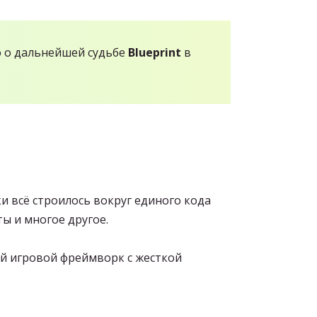
о о дальнейшей судьбе
Blueprint
в
ки всё строилось вокруг единого кода
ы и многое другое.
й игровой фреймворк с жесткой