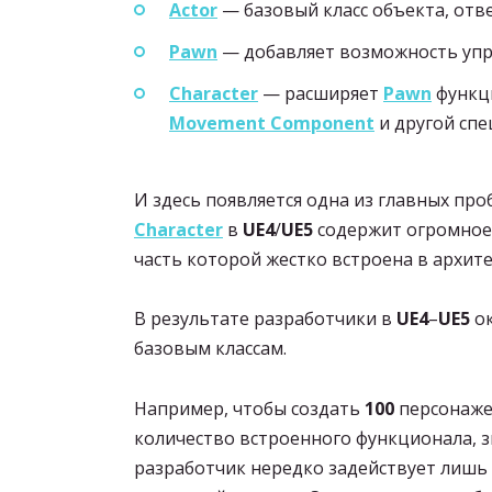
Actor
— базовый класс объекта, отв
Pawn
— добавляет возможность упр
Character
— расширяет
Pawn
функци
Movement Component
и другой спе
И здесь появляется одна из главных пр
Character
в
UE4
/
UE5
содержит огромное
часть которой жестко встроена в архит
В результате разработчики в
UE4
–
UE5
ок
базовым классам.
Например, чтобы создать
100
персонаже
количество встроенного функционала, з
разработчик нередко задействует лишь