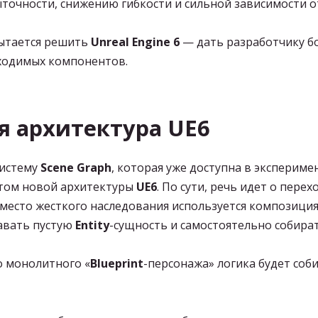
ыточности, снижению гибкости и сильной зависимости о
пытается решить
Unreal Engine 6
— дать разработчику б
ходимых компонентов.
я архитектура UE6
систему
Scene Graph
, которая уже доступна в экспери
нтом новой архитектуры
UE6
. По сути, речь идет о пер
 вместо жесткого наследования используется композици
давать пустую
Entity
-сущность и самостоятельно собира
о монолитного «
Blueprint
-персонажа» логика будет соб