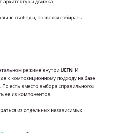
т архитектуры движка.
ольше свободы, позволяя собирать
ментальном режиме внутри
UEFN
. И
еходе к композиционному подходу на базе
я. То есть вместо выбора «правильного»
ть ее из компонентов.
ираться из отдельных независимых