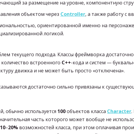
ечающий за размещение на уровне, компонентную стру
авления объектом через
Controller
, а также работу с
ональностью, ориентированной именно на персонажей
циализированной логикой.
облем текущего подхода. Классы фреймворка достаточно
 количество встроенного
C++
-кода и систем — букваль
ектуру движка и не может быть просто «отключена».
азываются достаточно сильно привязаны к существую
й, обычно используется
100
объектов класса
Character
.
начительная часть которого может вообще не использо
10
–
20%
возможностей класса, при этом оплачивая прои