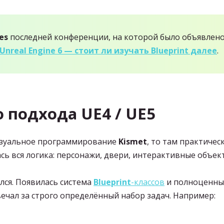
es
последней конференции, на которой было объявлен
Unreal Engine 6 — стоит ли изучать Blueprint далее
.
 подхода UE4 / UE5
изуальное программирование
Kismet
, то там практичес
сь вся логика: персонажи, двери, интерактивные объект
ся. Появилась система
Blueprint
-классов
и полноценны
вечал за строго определённый набор задач. Например: