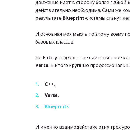
движение идёт в сторону более гибкой
E
действительно необходима. Сами же ком
результате
Blueprint
-системы станут ле
И основная моя мысль по этому всему п
базовых классов.
Но
Entity
-подход — не единственное ко
Verse
. В итоге крупные профессиональны
C++
,
Verse
,
Blueprints
.
И именно взаимодействие этих трёх ур