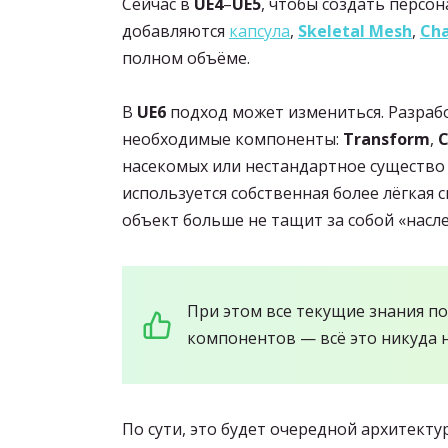
Сейчас в
UE4
–
UE5
, чтобы создать персо
добавляются
капсула
,
Skeletal Mesh
,
Ch
полном объёме.
В
UE6
подход может измениться. Разраб
необходимые компоненты:
Transform
,
C
насекомых или нестандартное существо 
используется собственная более лёгкая
объект больше не тащит за собой «насл
При этом все текущие знания п
компонентов — всё это никуда н
По сути, это будет очередной архитект