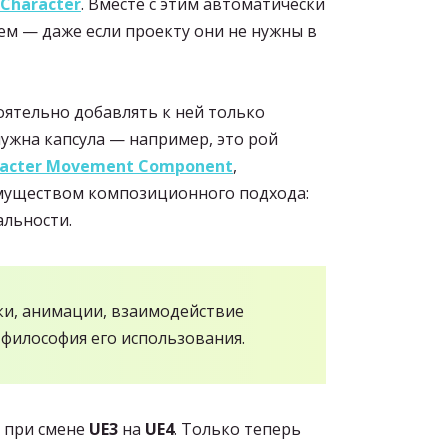
Character
. Вместе с этим автоматически
ем — даже если проекту они не нужны в
оятельно добавлять к ней только
 нужна капсула — например, это рой
acter Movement Component
,
еимуществом композиционного подхода:
альности.
ки, анимации, взаимодействие
 философия его использования.
л при смене
UE3
на
UE4
. Только теперь