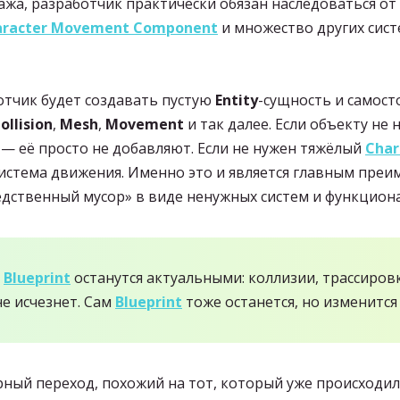
нажа, разработчик практически обязан наследоваться от
aracter Movement Component
и множество других сист
отчик будет создавать пустую
Entity
-сущность и самост
ollision
,
Mesh
,
Movement
и так далее. Если объекту не
— её просто не добавляют. Если не нужен тяжёлый
Char
 система движения. Именно это и является главным пр
едственный мусор» в виде ненужных систем и функцион
о
Blueprint
останутся актуальными: коллизии, трассиров
е исчезнет. Сам
Blueprint
тоже останется, но изменится
урный переход, похожий на тот, который уже происходи