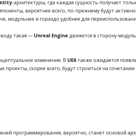
ntity
-архитектуры, где каждая сущность получает толь
поненты, вероятнее всего, по-прежнему будут активно
гче, модульнее и гораздо удобнее для переиспользова
оводу такая —
Unreal Engine
движется в сторону модуль
нцептуальное изменение. В
UE6
также ожидается появл
е проекты, скорее всего, будут строиться на сочетании 
овней программирования, вероятно, станет основой ар