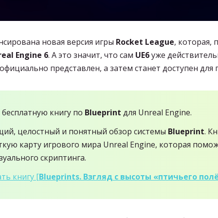
онсирована новая версия игры
Rocket League
, которая,
eal Engine 6
. А это значит, что сам
UE6
уже действительн
официально представлен, а затем станет доступен для 
 бесплатную книгу по
Blueprint
для Unreal Engine.
щий, целостный и понятный обзор системы
Blueprint
. К
ткую карту игрового мира Unreal Engine, которая пом
изуального скриптинга.
ть книгу [
Blueprints. Взгляд с высоты «птичьего пол