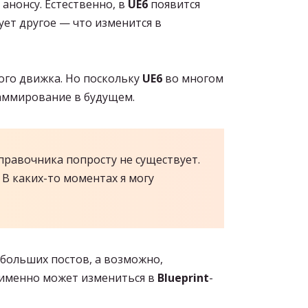
анонсу. Естественно, в
UE6
появится
ует другое — что изменится в
ого движка. Но поскольку
UE6
во многом
аммирование в будущем.
правочника попросту не существует.
В каких-то моментах я могу
ебольших постов, а возможно,
 именно может измениться в
Blueprint
-