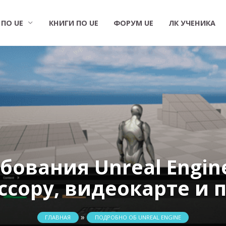
 ПО UE
КНИГИ ПО UE
ФОРУМ UE
ЛК УЧЕНИКА
бования Unreal Engin
ссору, видеокарте и 
»
ГЛАВНАЯ
ПОДРОБНО ОБ UNREAL ENGINE