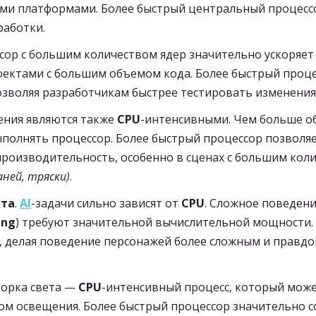
ми платформами. Более быстрый центральный процессо
аботки.
ор с большим количеством ядер значительно ускоряет 
оектами с большим объемом кода. Более быстрый проце
озволяя разработчикам быстрее тестировать изменения
ения являются также
CPU
-интенсивными. Чем больше о
полнять процессор. Более быстрый процессор позволя
производительность, особенно в сценах с большим ко
аней, тряски)
.
кта
.
AI
-задачи сильно зависят от
CPU
. Сложное поведен
ing
) требуют значительной вычислительной мощности
, делая поведение персонажей более сложным и правдо
Сборка света —
CPU
-интенсивный процесс, который може
вом освещения. Более быстрый процессор значительно с