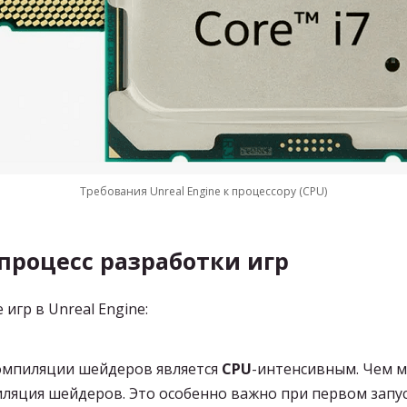
Требования Unreal Engine к процессору (CPU)
процесс разработки игр
игр в Unreal Engine:
компиляции шейдеров является
CPU
-интенсивным. Чем м
иляция шейдеров. Это особенно важно при первом запу