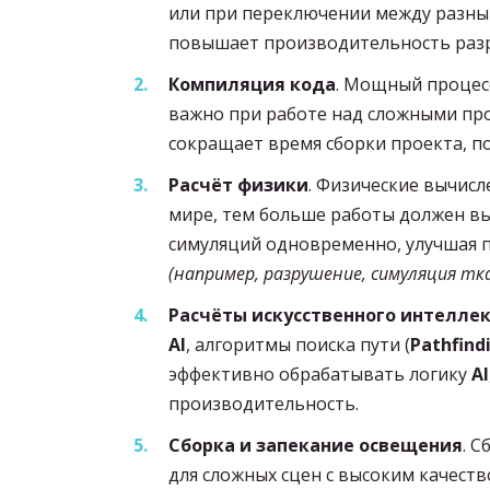
или при переключении между разны
повышает производительность разр
Компиляция кода
. Мощный процесс
важно при работе над сложными пр
сокращает время сборки проекта, п
Расчёт физики
. Физические вычисл
мире, тем больше работы должен вы
симуляций одновременно, улучшая 
(например, разрушение, симуляция тк
Расчёты искусственного интелле
AI
, алгоритмы поиска пути (
Pathfind
эффективно обрабатывать логику
AI
производительность.
Сборка и запекание освещения
. 
для сложных сцен с высоким качест