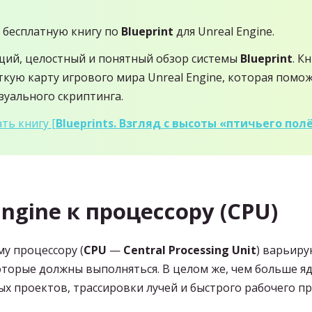
 бесплатную книгу по
Blueprint
для Unreal Engine.
щий, целостный и понятный обзор системы
Blueprint
. К
ткую карту игрового мира Unreal Engine, которая пом
изуального скриптинга.
ть книгу [
Blueprints. Взгляд с высоты «птичьего пол
ngine к процессору (CPU)
у процессору (
CPU
—
Central Processing Unit
) варьиру
оторые должны выполняться. В целом же, чем больше яд
ых проектов, трассировки лучей и быстрого рабочего пр