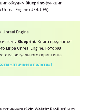
ации обсудим
Blueprint
-функции
 Unreal Engine (UE4, UE5).
 Unreal Engine.
 системы
Blueprint
. Книга предлагает
го мира Unreal Engine, которая
истема визуального скриптинга.
высоты «птичьего полёта»
]
в скиннинга (
Skin Weight Profiles
) и их