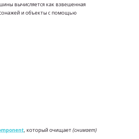
ршины вычисляется как взвешенная
рсонажей и объекты с помощью
Component
, который очищает
(снимает)