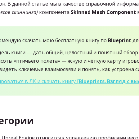
тон. В данной статье мы в качестве справочной информ
весов скиннинга)
компонента
Skinned Mesh Component
в
омендую скачать мою бесплатную книгу по
Blueprint
для
цель книги — дать общий, целостный и понятный обзор
ысоты «птичьего полёта» — ясную и чёткую карту игрово
идеть ключевые взаимосвязи и понять, как устроена с
роваться в ЛК и скачать книгу [
Blueprints. Взгляд с 
егории
 Unreal Engine относится к управлению профилями весо