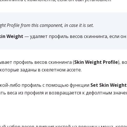
Profile from this component, in case it is set.
kin Weight
— удаляет профиль весов скиннинга, если он
ывает профиль весов скиннинга (
Skin Weight Profile
), 
которые заданы в скелетном ассете.
какой-либо профиль с помощью функции
Set Skin Weight 
ть веса из профиля и возвращается к дефолтным значе
й набор весов влияния костей на вершины меша, кото