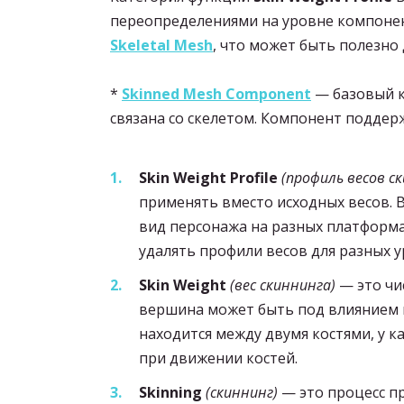
переопределениями на уровне компонен
Skeletal Mesh
, что может быть полезно
*
Skinned Mesh Component
— базовый к
связана со скелетом. Компонент поддер
Skin Weight Profile
(профиль весов с
применять вместо исходных весов. 
вид персонажа на разных платформ
удалять профили весов для разных 
Skin Weight
(вес скиннинга)
— это чи
вершина может быть под влиянием н
находится между двумя костями, у 
при движении костей.
Skinning
(скиннинг)
— это процесс п