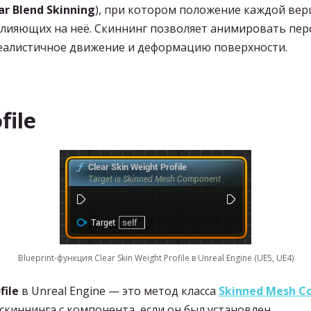
ar Blend Skinning
), при котором положение каждой ве
 влияющих на неё. Скиннинг позволяет анимировать пе
реалистичное движение и деформацию поверхности.
file
Blueprint-функция Clear Skin Weight Profile в Unreal Engine (UE5, UE4)
file
в Unreal Engine — это метод класса
Skinned Mesh 
киннинга с компонента, если он был установлен.