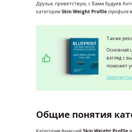
Друзья, приветствую, с Вами Будуев Ан
категории
Skin Weight Profile
(профиля 
Также рек
Основная 
взгляд с в
поможет ув
Зарегистри
Общие понятия кат
Категория функций
Skin Weight Profile
в