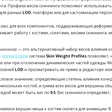
та. Профили весов скиннинга позволяют использовать
 для разных
LOD
, платформ или для кастомизации персо
ласс для всех компонентов, поддерживающих деформ
живает работу с костями, сокетами, весами скиннинга,
киннинга)
— это альтернативный набор весов влияния к
В
Unreal Engine
система
Skin Weight Profiles
позволяет, 
ах или при отключении динамических частей одежды. 
уровней
LOD
и просматривать их прямо в редакторе или
словое значение, определяющее степень влияния конкр
ескольких костей, и сумма всех весов для вершины об
каждой может быть вес по
0
.
5
. Вес скиннинга определяет
ривязки вершин меша к костям скелета для анимации. В